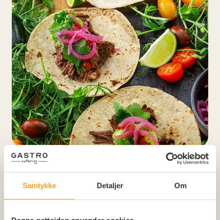
STREET FOOD
Street Food fra vår food truck
Samtykke
Detaljer
Om
SE MENY