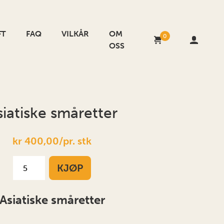
FT
FAQ
VILKÅR
OM
0
OSS
siatiske småretter
kr 400,00/pr. stk
KJØP
Asiatiske småretter