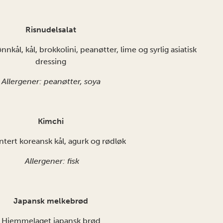
Risnudelsalat
nkål, kål, brokkolini, peanøtter, lime og syrlig asiatisk
dressing
Allergener: peanøtter, soya
Kimchi
tert koreansk kål, agurk og rødløk
Allergener: fisk
Japansk melkebrød
Hjemmelaget japansk brød