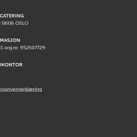
 CATERING
ad 0606 OSLO
RMASJON
 org.nr. 952507729
EDKONTOR
rsonvernerklæring