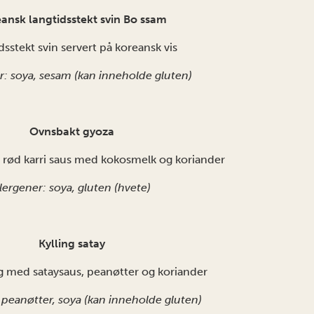
ansk langtidsstekt svin Bo ssam
dsstekt svin servert på koreansk vis
r: soya, sesam (kan inneholde gluten)
Ovnsbakt gyoza
i rød karri saus med kokosmelk og koriander
lergener: soya, gluten (hvete)
Kylling satay
ing med sataysaus, peanøtter og koriander
 peanøtter, soya (kan inneholde gluten)