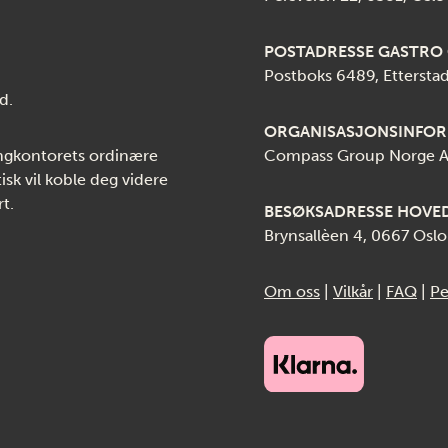
POSTADRESSE GASTRO
Postboks 6489, Etterst
d.
ORGANISASJONSINFO
gkontorets ordinære
Compass Group Norge AS
isk vil koble deg videre
t.
BESØKSADRESSE HOV
Brynsallèen 4, 0667 Oslo
Om oss
|
Vilkår
|
FAQ
|
Pe