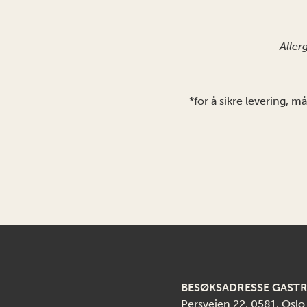
Aller
*for å sikre levering, m
BESØKSADRESSE GAST
Persveien 22, 0581, Oslo