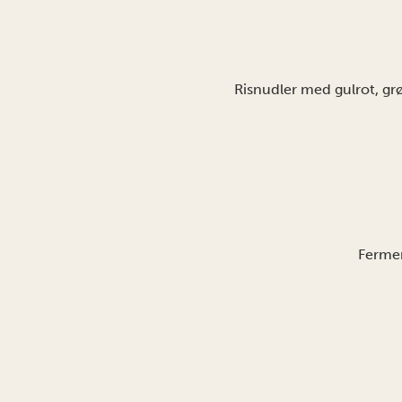
Risnudler med gulrot, grøn
Fermen