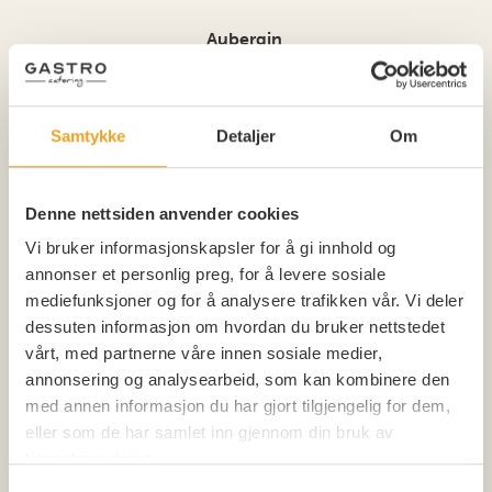
Aubergin
Bakt aubergin med sumak, granateple og tahinidressing
Allergener: melk
Samtykke
Detaljer
Om
Denne nettsiden anvender cookies
Padrón
Vi bruker informasjonskapsler for å gi innhold og
Stekt padronpaprika med flaksalt
annonser et personlig preg, for å levere sosiale
mediefunksjoner og for å analysere trafikken vår. Vi deler
Allergener: ingen
dessuten informasjon om hvordan du bruker nettstedet
vårt, med partnerne våre innen sosiale medier,
annonsering og analysearbeid, som kan kombinere den
Potetsalat
med annen informasjon du har gjort tilgjengelig for dem,
eller som de har samlet inn gjennom din bruk av
Potetsalat med ras el hanout, rødløk, persille og fetaost
tjenestene deres.
Allergener: melk