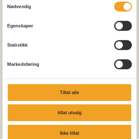
Samtykkevalg
Nødvendig
Spekemat, oliven og ost
Egenskaper
Utvalg av spekemat, modne oster og oliven
Statistikk
Allergener: melk, sennep
Markedsføring
Aioli
Hjemmelaget hvitløksmajones
Tillat alle
Allergener: egg, sennep, sulfitt
tillat utvalg
Hummus
Hjemmelaget hummus
Ikke tillat