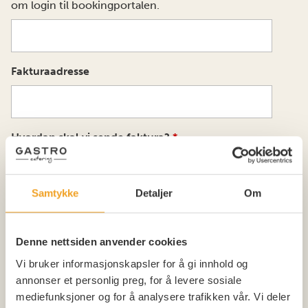
om login til bookingportalen.
Fakturaadresse
Hvordan skal vi sende faktura?
*
Samtykke
Detaljer
Om
Postnummer
Denne nettsiden anvender cookies
Vi bruker informasjonskapsler for å gi innhold og
Poststed
annonser et personlig preg, for å levere sosiale
mediefunksjoner og for å analysere trafikken vår. Vi deler