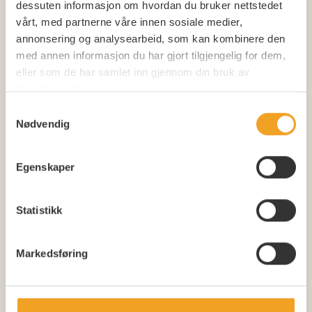
dessuten informasjon om hvordan du bruker nettstedet
vårt, med partnerne våre innen sosiale medier,
Er du en robot?
*
annonsering og analysearbeid, som kan kombinere den
med annen informasjon du har gjort tilgjengelig for dem,
eller som de har samlet inn gjennom din bruk av
tjenestene deres.
Samtykkevalg
Samtykke
*
Nødvendig
Jeg samtykker til lagring og prosessering av data jeg
sender inn
Egenskaper
Statistikk
Markedsføring