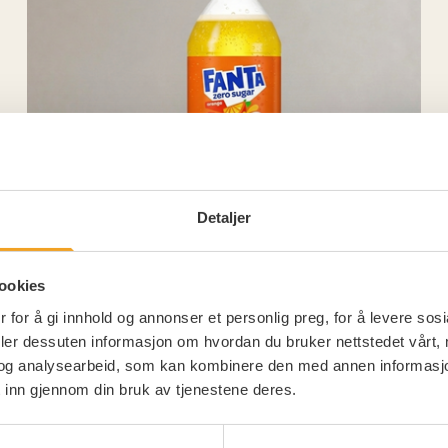
Detaljer
ookies
 for å gi innhold og annonser et personlig preg, for å levere sos
FANTA ORANGE ZERO
deler dessuten informasjon om hvordan du bruker nettstedet vårt,
og analysearbeid, som kan kombinere den med annen informasjon d
0,5L flaske
 inn gjennom din bruk av tjenestene deres.
kr 49,00/pr. stk
KJØP