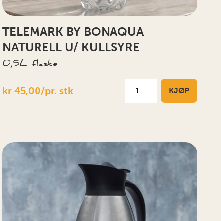
TELEMARK BY BONAQUA
NATURELL U/ KULLSYRE
0,5L flaske
kr 45,00/pr. stk
KJØP