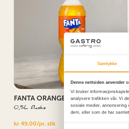
Samtykke
Denne nettsiden anvender c
Vi bruker informasjonskapsler
FANTA ORANGE
analysere trafikken vår. Vi 
sosiale medier, annonsering 
0,5L flaske
dem, eller som de har samlet
kr 49,00/pr. stk
KJØP
Samtykkevalg