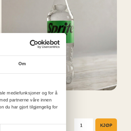
Om
iale mediefunksjoner og for å
SPRITE ZERO
 med partnerne våre innen
u har gjort tilgjengelig for
0,5L flaske
kr 49,00/pr. stk
KJØP