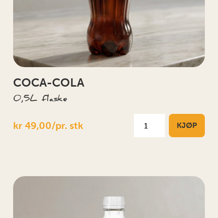
COCA-COLA
0,5L flaske
kr 49,00/pr. stk
KJØP